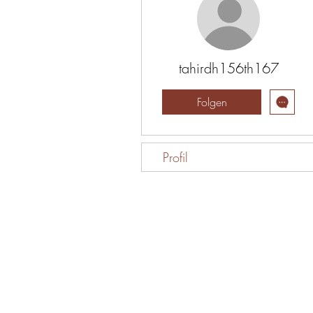
tahirdh156th167
Folgen
Profil